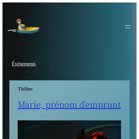
Aller
au
contenu
Événements
Théâtre
Marie, prénom d’emprunt