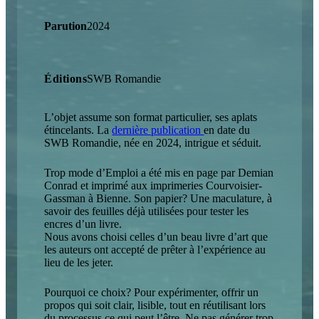
Parution
2024
Éditions
SWB Romandie
L’objet assume son format particulier, ses aplats
étincelants. La
dernière publication
en date du
SWB Romandie, née en 2024, intrigue et séduit.
Trop mode d’Emploi a été mis en page par Demian
Conrad et imprimé aux imprimeries Courvoisier-
Gassman à Bienne. Son papier? Une maculature, à
savoir des feuilles déjà utilisées pour tester les
encres d’un livre.
Nous avons choisi celles d’un beau livre d’art que
les auteurs ont accepté de prêter à l’expérience au
lieu de les jeter.
Pourquoi ce choix? Pour expérimenter, offrir un
propos qui soit clair, lisible, tout en réutilisant lors
du processus ce qui peut l’être. Ne pas générer trop