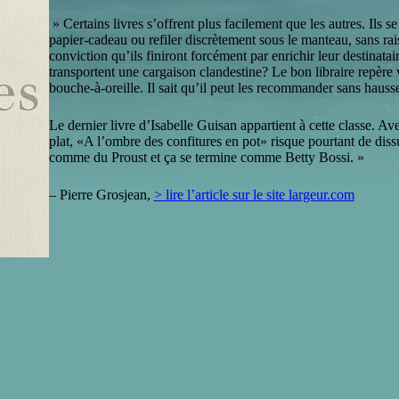
» Certains livres s’offrent plus facilement que les autres. Ils s
papier-cadeau ou refiler discrètement sous le manteau, sans ra
conviction qu’ils finiront forcément par enrichir leur destinatair
transportent une cargaison clandestine? Le bon libraire repère v
bouche-à-oreille. Il sait qu’il peut les recommander sans hausse
Le dernier livre d’Isabelle Guisan appartient à cette classe. Av
plat, «A l’ombre des confitures en pot» risque pourtant de di
comme du Proust et ça se termine comme Betty Bossi. »
– Pierre Grosjean,
> lire l’article sur le site largeur.com