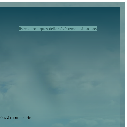
livres
chroniques
ateliers
événements
à propos
iées à mon histoire