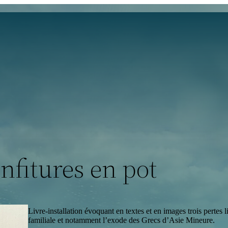
nfitures en pot
Livre-installation évoquant en textes et en images trois pertes l
familiale et notamment l’exode des Grecs d’Asie Mineure.