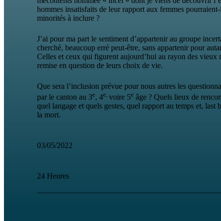
mécontents nommée « incel » dont je viens de découvrir l’
hommes insatisfaits de leur rapport aux femmes pourraient-ils
minorités à inclure ?
J’ai pour ma part le sentiment d’appartenir au groupe incer
cherché, beaucoup erré peut-être, sans appartenir pour autan
Celles et ceux qui figurent aujourd’hui au rayon des vieux 
remise en question de leurs choix de vie.
Que sera l’inclusion prévue pour nous autres les questionnan
e
e,
e
par le canton au 3
, 4
voire 5
âge ? Quels lieux de rencont
quel langage et quels gestes, quel rapport au temps et, last
la mort.
03/05/2022
24 Heures