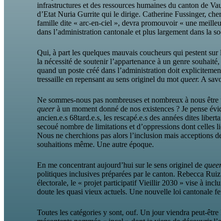
infrastructures et des ressources humaines du canton de Vau
d’Etat Nuria Gurrite qui le dirige. Catherine Fussinger, che
famille dite « arc-en-ciel », devra promouvoir « une meil
dans l’administration cantonale et plus largement dans la so
Qui, à part les quelques mauvais coucheurs qui pestent sur 
la nécessité de soutenir l’appartenance à un genre souhaité,
quand un poste créé dans l’administration doit expliciteme
tressaille en repensant au sens originel du mot
queer.
A savoi
Ne sommes-nous pas nombreuses et nombreux à nous être t
queer
à un moment donné de nos existences ? Je pense évi
ancien.e.s 68tard.e.s, les rescapé.e.s des années dites liber
secoué nombre de limitations et d’oppressions dont celles lié
Nous ne cherchions pas alors l’inclusion mais acceptions d
souhaitions même. Une autre époque.
En me concentrant aujourd’hui sur le sens originel de
queer
politiques inclusives préparées par le canton. Rebecca Rui
électorale, le « projet participatif Vieillir 2030 » vise à incl
doute les quasi vieux actuels. Une nouvelle loi cantonale 
Toutes les catégories y sont, ouf. Un jour viendra peut-être l