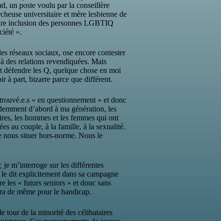
d, un poste voulu par la conseillère
rcheuse universitaire et mère lesbienne de
leure inclusion des personnes LGBTIQ
ciété ».
les réseaux sociaux, ose encore contester
 à des relations revendiquées. Mais
nt défendre les Q, quelque chose en moi
r à part, bizarre parce que différent.
rouvé.e.s « en questionnement » et donc
demment d’abord à ma génération, les
taires, les hommes et les femmes qui ont
es au couple, à la famille, à la sexualité.
e nous situer hors-norme. Nous le
,
je m’interroge sur les différentes
z le dit explicitement dans sa campagne
ure les « futurs seniors » et donc sans
fera de même pour le handicap.
e tour de la minorité des célibataires