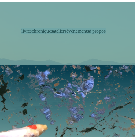
livres
chroniques
ateliers
événements
à propos