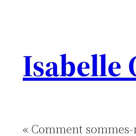
Aller
au
contenu
Isabelle
« Comment sommes-nou