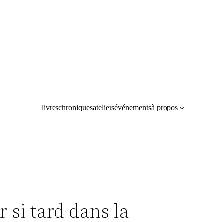
livres
chroniques
ateliers
événements
à propos
si tard dans la